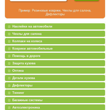
Пример:
Резиновые коврики
,
Чехлы для салона
,
Дефлекторы
Наклейки на автомобили
Чехлы для салона
Колпаки на колеса
Коврики автомобильные
Помощь в дороге
Защита кузова
Оптика
Детали кузова
Дефлекторы
Тюнинг
Багажные системы
Автоэлектроника