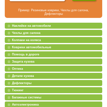
Пример:
Резиновые коврики
,
Чехлы для салона
,
Дефлекторы
Наклейки на автомобили
Чехлы для салона
Колпаки на колеса
Коврики автомобильные
Помощь в дороге
Защита кузова
Оптика
Детали кузова
Дефлекторы
Тюнинг
Багажные системы
Автоэлектроника