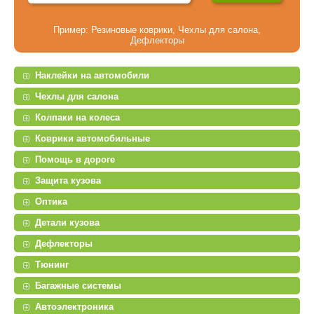
Пример:
Резиновые коврики
,
Чехлы для салона
,
Дефлекторы
Наклейки на автомобили
Чехлы для салона
Колпаки на колеса
Коврики автомобильные
Помощь в дороге
Защита кузова
Оптика
Детали кузова
Дефлекторы
Тюнинг
Багажные системы
Автоэлектроника