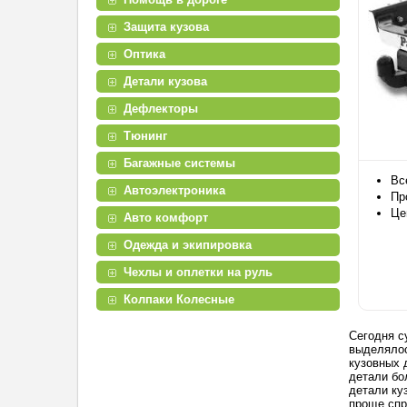
Защита кузова
Оптика
Детали кузова
Дефлекторы
Тюнинг
Багажные системы
Вс
Автоэлектроника
Пр
Це
Авто комфорт
Одежда и экипировка
Чехлы и оплетки на руль
Колпаки Колесные
Сегодня с
выделялос
кузовных 
детали бо
детали ку
проще спр