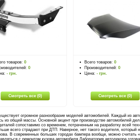
его товаров:
0
Всего товаров:
0
оизводителей:
0
Производителей:
0
на:
- грн.
Цена:
- грн.
Смотреть все (0)
Смотреть все (0)
уществует огромное разнообразие моделей автомобилей. Каждый из авто
ь из общей массы. Основной акцент при производстве автомобилей дела
деталей сопоставимо со временем, потраченным на разработку всей тех
льше всего страдают при ДТП. Наверное, нет такого водителя, который 
зова. В современных больших городах бампера вообще, можно считать 
авляться с ремонтом кузова автомобиля Лаборатория автодекора готова