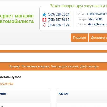
Заказ товаров круглосуточно и
Viber:
+38063628312
(063) 628-31-24
ернет магазин
Skype:
alex_2004
(095) 757-69-62
втомобилиста
E-mail:
shop@la-ua.
(063) 628-31-24
Главная
Доставка 
Пример:
Резиновые коврики
,
Чехлы для салона
,
Дефлекторы
Детали кузова
 кузова
опы
Капот