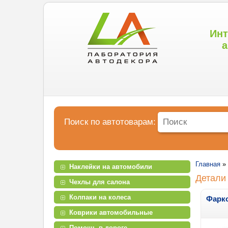
Инт
а
Поиск по автотоварам:
Главная
»
Наклейки на автомобили
Детали
Чехлы для салона
Колпаки на колеса
Фарк
Коврики автомобильные
Помощь в дороге