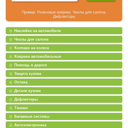
Пример:
Резиновые коврики
,
Чехлы для салона
,
Дефлекторы
Наклейки на автомобили
Чехлы для салона
Колпаки на колеса
Коврики автомобильные
Помощь в дороге
Защита кузова
Оптика
Детали кузова
Дефлекторы
Тюнинг
Багажные системы
Автоэлектроника